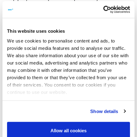
43-я конференция Австралийского общества специалистов по
выращиванию сахарного тростника в Маккай, Квинсленд, —
главное мероприятие года для австралийской сахарной
промышленности.
This website uses cookies
Наши коллеги д-р Омкар Тхавал (Omkar Thaval) и Дирк
We use cookies to personalise content and ads, to
Шнайдер (Dirk Schneider) будут рады приветствовать вас в
provide social media features and to analyse our traffic.
выставочном центре Entertainment and Convention Centre на
стенде нашего агента
Bundaberg Walkers Engineering Limited
.
We also share information about your use of our site with
С докладом на тему
our social media, advertising and analytics partners who
may combine it with other information that you’ve
«Modelling the impact of falling-film evaporator at final-effect
position on factory operation and performance»
provided to them or that they’ve collected from your use
(Моделирование влияния пленочного выпарного аппарата
of their services. You consent to our cookies if you
в конечной позиции на работу и производительность
continue to use our website.
завода)
выступит д-р Омкар Тхавал (Omkar Thaval) и ответит затем на
Show details
ваши вопросы по теме во время личной беседы. От BMA
America также участвуют Ханс Шмидт и Ханс Крамер,
hans.cramer(at)bma-us.com; +1 970 351 0190. Разумеется, мы
Allow all cookies
охотно проконсультируем вас о возможностях оптимизации