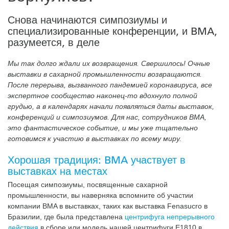
Снова начинаются симпозиумы и
специализированные конференции, и BMA,
разумеется, в деле
Мы так долго ждали их возвращения. Свершилось! Очные
выставки в сахарной промышленности возвращаются.
После перерыва, вызванного пандемией коронавируса, все
экспертное сообщество наконец-то вдохнуло полной
грудью, а в календарях начали появляться даты выставок,
конференций и симпозиумов. Для нас, сотрудников BMA,
это фантастическое событие, и мы уже тщательно
готовимся к участию в выставках по всему миру.
Хорошая традиция: BMA участвует в
выставках на местах
Посещая симпозиумы, посвященные сахарной
промышленности, вы наверняка вспомните об участии
компании BMA в выставках, таких как выставка Fenasucro в
Бразилии, где была представлена
центрифуга непрерывного
действия
в сборе или модель нашей центрифуги E1810 в