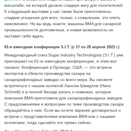
масштабе, на которой делали сладкую вату для посетителей.
К следующей выставке у нас также были приготовлены
сладкие угощения для всех, только, к сожалению, это опять
невозможно. Но вы ведь знаете, машины BMA для сахарной
промышленности долговечные, и новая возможность не
заставит себя ждать.
81-я ежегодная конференция S.I.T. (с 17 по 20 апреля 2022 г.)
Международный союз Sugar Industry Technologists (S.I.T.) уже
приглашает на 81-ю ежегодную конференцию, и этим все
сказано. Конференция в Орландо, США, — это встреча
экспертов в области производства сахара на
сахарорафинадных заводах со всего мира. Вы сможете
встретиться с нашим коллегой Хансом Шмидтом (Hans
Schmidt) и в личной беседе узнать о новинках, которые
компания BMA приготовила для сахарорафинадных заводов.
С предложениями и вопросами по теме производства сахара
обращайтесь к нам. Если вы хотите заранее договориться о
встрече с представителями компании BMA или с нашими
коллегами, тогда сделайте это прямо сейчас: