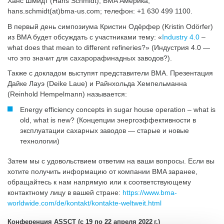
Ханс Шмидт (Hans Schmidt), BMA Америка;
hans.schmidt(at)bma-us.com; телефон: +1 630 499 1100.
В первый день симпозиума Кристин Одёрфер (Kristin Odörfer)
из BMA будет обсуждать с участниками тему: «
Industry 4.0
–
what does that mean to different refineries?» (Индустрия 4.0 —
что это значит для сахарорафинадных заводов?).
Также с докладом выступят представители BMA. Презентация
Дайке Лауэ (Deike Laue) и Райнхольда Хемпельманна
(Reinhold Hempelmann) называется:
Energy efficiency concepts in sugar house operation – what is
old, what is new? (Концепции энергоэффективности в
эксплуатации сахарных заводов — старые и новые
технологии)
Затем мы с удовольствием ответим на ваши вопросы. Если вы
хотите получить информацию от компании BMA заранее,
обращайтесь к нам напрямую или к соответствующему
контактному лицу в вашей стране:
https://www.bma-
worldwide.com/de/kontakt/kontakte-weltweit.html
Конференция ASSCT (с 19 по 22 апреля 2022 г.)