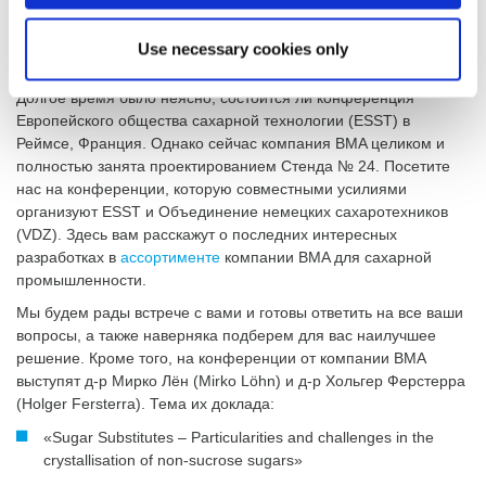
ваших
установок и машин
.
Use necessary cookies only
Конференция Европейского общества сахарной технологии (с
22 по 25 мая 2022 г.)
Долгое время было неясно, состоится ли конференция
Европейского общества сахарной технологии (ESST) в
Реймсе, Франция. Однако сейчас компания BMA целиком и
полностью занята проектированием Стенда № 24. Посетите
нас на конференции, которую совместными усилиями
организуют ESST и Объединение немецких сахаротехников
(VDZ). Здесь вам расскажут о последних интересных
разработках в
ассортименте
компании BMA для сахарной
промышленности.
Мы будем рады встрече с вами и готовы ответить на все ваши
вопросы, а также наверняка подберем для вас наилучшее
решение. Кроме того, на конференции от компании BMA
выступят д-р Мирко Лён (Mirko Löhn) и д-р Хольгер Ферстерра
(Holger Fersterra). Тема их доклада:
«Sugar Substitutes – Particularities and challenges in the
crystallisation of non-sucrose sugars»