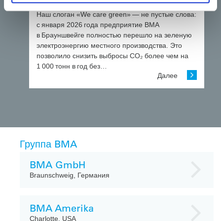
на зеленую электроэнергию
Наш слоган «We care green» — не пустые слова:
с января 2026 года предприятие BMA
в Брауншвейге полностью перешло на зеленую
электроэнергию местного производства. Это
позволило снизить выбросы CO₂ более чем на
1 000 тонн в год без…
Далее
Группа BMA
BMA GmbH
Braunschweig, Германия
BMA Amerika
Charlotte, USA