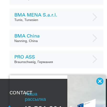
BMA MENA S.a.r.l.
Tunis, Tunesien
BMA China
Nanning, China
PRO ASS
Braunschweig, Германия
CONTACT
Наша
рассылка
С нашей