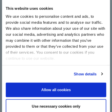
Çorum Şeker полностью
модернизирует станцию
This website uses cookies
центрифуг с применением
We use cookies to personalise content and ads, to
технологии BMA
provide social media features and to analyse our traffic.
Центрифуги повышают производительность и
We also share information about your use of our site with
энергоэффективность в производстве сахара:
our social media, advertising and analytics partners who
Çorum Şeker проводит модернизацию, внедряя
may combine it with other information that you’ve
новые центрифуги непрерывного действия BMA.
Далее
provided to them or that they’ve collected from your use
of their services. You consent to our cookies if you
continue to use our website.
Show details
Allow all cookies
Важный шаг на пути
Use necessary cookies only
к декарбонизации: BMA переходит