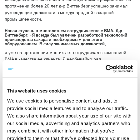
протяжении более 20 лет д-р Виттенберг успешно занимал
руководящие должности в международной сахарной
промышленности.
Новая ступень в многолетнем сотрудничестве с BMA. Д-р
Виттенберг: «Я всегда был увлечен разработкой технологий
производства сахара и необходимым для этого
оборудованием. В силу занимаемых должностей,
я уже на протяжении многих лет сотрудничал с компанией
BMA в качестве ее клиента. Я необычайно рад
непосредственно вступить в ряды BMA и внести свой вклад в
то, чтобы это богатое традициями и в то же время
инновационное предприятие, продолжало свою успешную
деятельность на мировом рынке».
This website uses cookies
Д-р Дирк Штайнбринк и Уве Шванке покинут BMA.
We use cookies to personalise content and ads, to
Д-р Дирк Штайнбринк покидает компанию по собственному
provide social media features and to analyse our traffic.
желанию. Уве Шванке временно возглавит коммерческие
We also share information about your use of our site with
отделы и управление проектами. С 30.09.2023 он выходит на
our social media, advertising and analytics partners who
пенсию, после чего продолжит сотрудничество с BMA в
may combine it with other information that you’ve
качестве консультанта.
provided to them or that they’ve collected from your use