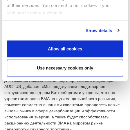
"Признанный менеджер и эксперт в области сахарных
of their services. You consent to our cookies if you
технологий".
continue to use our website.
Председатель наблюдательного совета д-р Пульманн
благодарит члена правления, покидающего компанию:
«Господин д-р Штайнбринк имеет большие заслуги в сфере
Show details
устойчивого развития BMA. Я рад приветствовать д-ра
Виттенберга, в лице которого наша компания приобретет
высококлассного руководителя и эксперта в области
Allow all cookies
технологий производства сахара, и желаю успехов новому
правлению».
Use necessary cookies only
Направления развития : декарбонизация,
энергоэффективность и глобальное позиционирование.
Д-р Николас Химмельманн, партнер главного акционера
AUCTUS, добавил: «Мы предвкушаем плодотворное
сотрудничество с д-ром Виттенбергом и уверены, что оно
укрепит компанию BMA на пути ее дальнейшего развития,
поможет совместно с нашими клиентами преодолеть новые
вызовы рынка в сфере декарбонизации и эффективности
использования энергии, а также будет способствовать
расширению деятельности BMA на мировом рынке
переработки сахарного тростника».