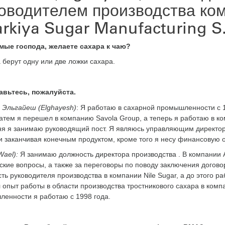
оводителем производства ко
rkiya Sugar Manufacturing S.
мые господа, желаете сахара к чаю?
 берут одну или две ложки сахара.
авьтесь, пожалуйста.
Эльгайеш (Elghayesh)
: Я работаю в сахарной промышленности с 1
затем я перешел в компанию Savola Group, а теперь я работаю в 
ня я занимаю руководящий пост. Я являюсь управляющим директоро
и заканчивая конечным продуктом, кроме того я несу финансовую о
Wael):
Я занимаю должность директора производства . В компании 
ские вопросы, а также за переговоры по поводу заключения догов
ть руководителя производства в компании Nile Sugar, а до этого р
 опыт работы в области производства тростникового сахара в компан
енности я работаю с 1998 года.