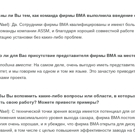
ны ли Вы тем, как команда фирмы ВМА выполнила введение 
Wael): Да. Сотрудники фирмы ВМА квалифицированы и имеют бол
команды компании ASSM, и благодаря хорошей совместной работе д
тацию установки без каких-либо проблем.
о ли для Вас присутствие представителя фирмы ВМА на мест
сподина вместе
: На самом деле, очень выгодно иметь представите
тет, и мы говорим на одном и том же языке. Это зачастую привод
ками проекта.
бы Вы вспомнить какие-либо вопросы или области, в которы
ть свою работу? Можете привести примеры?
Wael): С технической точки зрения всегда имеется потенциал для 
тижения максимального уровня выхода сахара, фирма BMA постоя
гия очень хорошая, и я убежден, что фирма BMA открыта для дис
ваний, в том числе с целью повышения эффективности завода на 