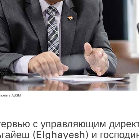
Ваэль в ASSM
0
ервью с управляющим дирек
гайеш (Elghayesh) и господи