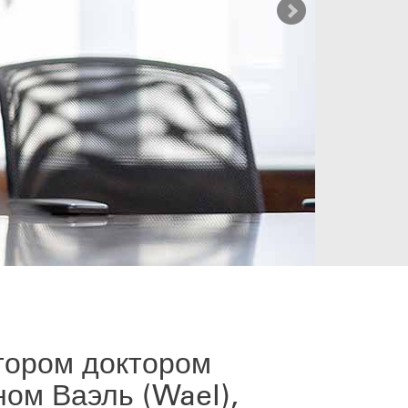
тором доктором
ном Ваэль (Wael),