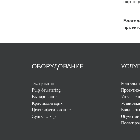
партне
Благод
проект
ОБОРУДОВАНИЕ
УСЛУ
Экстракция
Консульт
Pulp dewatering
Проектно-
Выпаривание
Управлен
Кристаллизация
Установка
Центрифугирование
Ввод в э
Сушка сахара
Обучение
Послепро