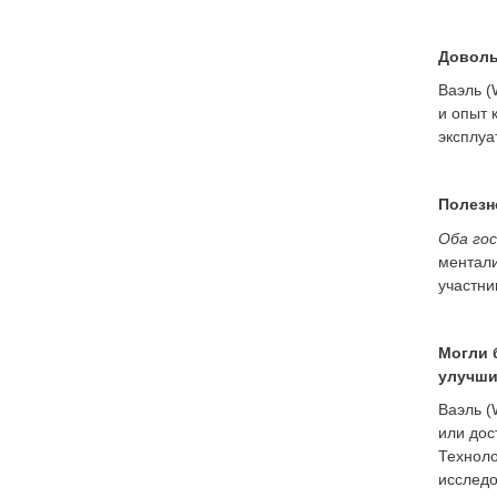
Доволь
Ваэль (
и опыт 
эксплуа
Полезн
Оба го
ментали
участни
Могли 
улучши
Ваэль (
или дос
Техноло
исследо