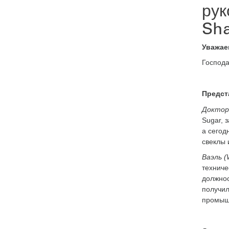
рук
Sha
Уважае
Господа
Предст
Доктор
Sugar, 
а сегод
свеклы 
Ваэль (
техниче
должнос
получил
промышл