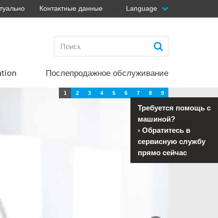
туально
Контактные данные
Language
top
ation
Послепродажное обслуживание
1
2
3
4
5
6
7
8
9
Требуется помощь с
машиной?
›
Обратитесь в
сервисную службу
прямо сейчас