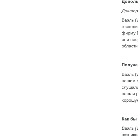
Доволь
Доктор
Ваэль (
господи
фирму B
они нес
области
Получа
Ваэль (
нашем с
слушали
нашли р
хорошую
Как бы
Ваэль (
возникн