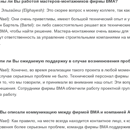
ны ли Вы работой
мастеров-монтажников фирмы BMA?
Эльгайеш (Elghayesh)
: Это скорее вопрос к моему коллеге, так ка
Wael): Они очень приветливы, имеют большой технический опыт и 
н Бартель (Bartel): он либо самостоятельно решает все техничес
MA, чтобы найти решение. Мастера-монтажники очень важны для у
ут ответственность за управление строительными компаниями на м
.
ли ли Вы ожидаемую поддержку в случае возникновения проб
Wael): Конечно, во время реализации такого проекта в любой момент
лучае серьезных проблем не было. Технический персонал фирмы 
 то, что мы говорили, и принимали во внимание наш опыт. Эти в
ешения. Сотрудники фирмы BMA облегчили работу проектной груп
 работу.
 Вы описали коммуникацию между фирмой BMA и компанией A
Wael):
Как правило, на месте всегда находится контактное лицо, к 
овения более серьезных проблем, команда фирмы BMA поддержива