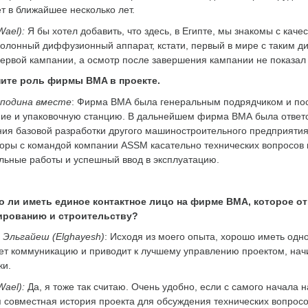
ет в ближайшее несколько лет.
Wael):
Я бы хотел добавить, что здесь, в Египте, мы знакомы с ка
олонный диффузионный аппарат, кстати, первый в мире с таким ди
ервой кампании, а осмотр после завершения кампании не показал
ите роль фирмы BMA в проекте.
сподина вместе
: Фирма ВМА была генеральным подрядчиком и пос
ие и упаковочную станцию. В дальнейшем фирма ВМА была ответст
ия базовой разработки другого машиностроительного предприятия
оры с командой компании ASSM касательно технических вопросов и
льные работы и успешный ввод в эксплуатацию.
о ли иметь единое контактное лицо на фирме ВМА, которое от
ированию и строительству?
Эльгайеш (Elghayesh)
: Исходя из моего опыта, хорошо иметь одно
т коммуникацию и приводит к лучшему управлению проектом, начи
ки.
Wael):
Да, я тоже так считаю. Очень удобно, если с самого начала н
 совместная история проекта для обсуждения технических вопросов