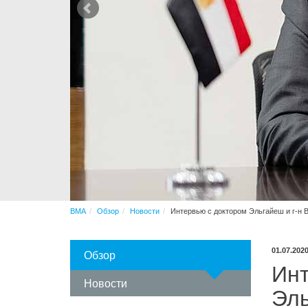
Automation
Послепродажное обслуживание
Изготовление на заказ
BMA
Обзор
Новости
Интервью с доктором Эльгайеш и г-н 
01.07.202
Обзор
Инт
Новости
Эль