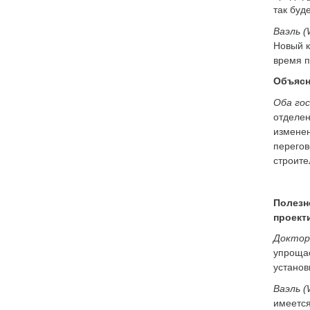
так буд
Ваэль (
Новый к
время п
Объясн
Оба го
отделен
изменен
перегов
строите
Полезн
проект
Доктор
упрощае
установ
Ваэль (
имеется