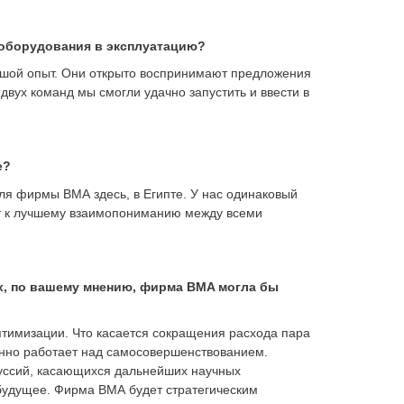
оборудования в эксплуатацию?
ьшой опыт. Они открыто воспринимают предложения
вух команд мы смогли удачно запустить и ввести в
е?
ля фирмы ВМА здесь, в Египте. У нас одинаковый
ит к лучшему взаимопониманию между всеми
х, по вашему мнению, фирма BMA могла бы
оптимизации. Что касается сокращения расхода пара
нно работает над самосовершенствованием.
куссий, касающихся дальнейших научных
будущее. Фирма ВМА будет стратегическим