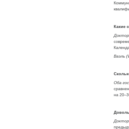
Коммуни
квалифи
Какие 
Доктор
совреме
Календа
Ваэль (
Скольк
Оба го
сравнен
на 20–3
Доволь
Доктор
предыду