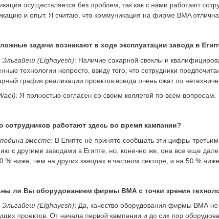
кация осуществляется без проблем, так как с нами работают сот
кацию и опыт. Я считаю, что коммуникация на фирме BMA отлична
сложные задачи возникают в ходе эксплуатации завода в Егип
Эльгайеш (Elghayesh)
: Наличие сахарной свеклы и квалифицирова
нные технологии непросто, ввиду того, что сотрудники предпочит
рный график реализации проектов всегда очень сжат по нетехнич
Wael):
Я полностью согласен со своим коллегой по всем вопросам.
о сотрудников работают здесь во время кампании?
сподина вместе
: В Египте не принято сообщать эти цифры третьим
ию с другими заводами в Египте, но, конечно же, она все еще да
0 % ниже, чем на других заводах в частном секторе, и на 50 % ниж
ны ли Вы оборудованием фирмы ВМА с точки зрения техноло
Эльгайеш (Elghayesh)
: Да, качество оборудования фирмы ВМА не 
щих проектов. От начала первой кампании и до сих пор оборудова