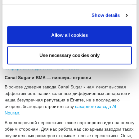
Этот проект направлен на
внедрение установок
, отвечающих
Show details
амбициозным требованиям крупнейшего в мире
свеклосахарного завода. При этом компания BMA отвечает за
поставку ключевых компонентов, предназначенных для
Allow all cookies
целенаправленного повышения производительности и
эффективности. Это такое оборудование, как
пленочные
выпарные аппараты
,
башенные испарительные вакуум-
аппараты (БИВА)
,
вакуум-аппараты периодического действия
Use necessary cookies only
(DVK)
,
вертикальные кристаллизаторы (OVC)
и
центрифуги
непрерывного действия типа K3300F
.
Canal Sugar и BMA — пионеры отрасли
В основе доверия завода Canal Sugar к нам лежит высокая
эффективность наших колонных диффузионных аппаратов и
наша безупречная репутация в Египте, не в последнюю
очередь благодаря строительству
сахарного завода Al
Nouran
.
В долгосрочной перспективе такое партнерство идет на пользу
обеим сторонам. Для нас работа над сахарным заводом таких
внушительных размеров открывает новые перспективы. Опыт,