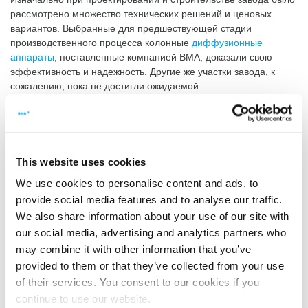
рассмотрено множество технических решений и ценовых
вариантов. Выбранные для предшествующей стадии
производственного процесса колонные
диффузионные
аппараты
, поставленные компанией BMA, доказали свою
эффективность и надежность. Другие же участки завода, к
сожалению, пока не достигли ожидаемой
производительности.
Предпроектное исследование BMA для повышения
эффективности работы завода
После того как наши специалисты отправились в египетскую
This website uses cookies
пустыню в районе города Эль-Минья, они провели
We use cookies to personalise content and ads, to
тщательный анализ всего технологического процесса.
provide social media features and to analyse our traffic.
Результаты этого исследования легли в основу
предпроектного
исследования
компании BMA, в котором были рекомендованы
We also share information about your use of our site with
конкретные меры по значительному повышению
our social media, advertising and analytics partners who
эффективности работы завода и производительности. Это
may combine it with other information that you’ve
исследование является отправной точкой для
provided to them or that they’ve collected from your use
запланированной технологической модернизации.
of their services. You consent to our cookies if you
Переоборудование завода Canal Sugar ради
continue to use our website.
технологической модернизации