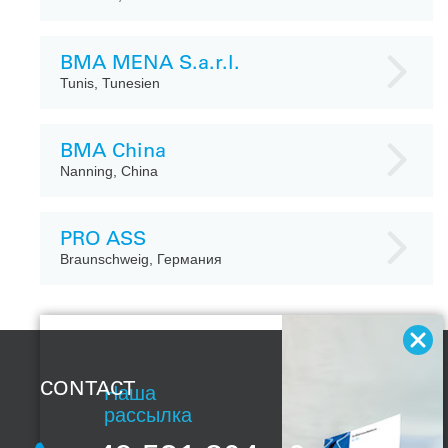
BMA MENA S.a.r.l.
Tunis, Tunesien
BMA China
Nanning, China
PRO ASS
Braunschweig, Германия
CONTACT
Наша
рассылка
С нашей