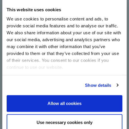
Çorum Şeker полностью
модернизирует станцию
This website uses cookies
центрифуг с применением
We use cookies to personalise content and ads, to
технологии BMA
provide social media features and to analyse our traffic.
Центрифуги повышают производительность и
We also share information about your use of our site with
энергоэффективность в производстве сахара:
our social media, advertising and analytics partners who
Çorum Şeker проводит модернизацию, внедряя
may combine it with other information that you’ve
новые центрифуги непрерывного действия BMA.
Далее
provided to them or that they’ve collected from your use
of their services. You consent to our cookies if you
continue to use our website.
Show details
Allow all cookies
Важный шаг на пути
Use necessary cookies only
к декарбонизации: BMA переходит