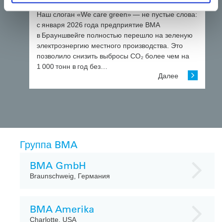
на зеленую электроэнергию
Наш слоган «We care green» — не пустые слова:
с января 2026 года предприятие BMA
в Брауншвейге полностью перешло на зеленую
электроэнергию местного производства. Это
позволило снизить выбросы CO₂ более чем на
1 000 тонн в год без…
Далее
Группа BMA
BMA GmbH
Braunschweig, Германия
BMA Amerika
Charlotte, USA