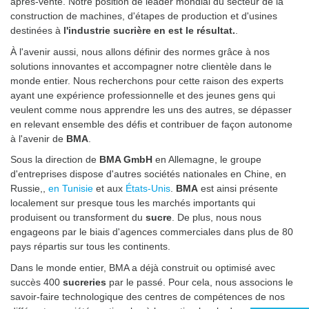
après-vente. Notre position de leader mondial du secteur de la
construction de machines, d'étapes de production et d'usines
destinées à
l'industrie sucrière en est le résultat.
.
À l'avenir aussi, nous allons définir des normes grâce à nos
solutions innovantes et accompagner notre clientèle dans le
monde entier. Nous recherchons pour cette raison des experts
ayant une expérience professionnelle et des jeunes gens qui
veulent comme nous apprendre les uns des autres, se dépasser
en relevant ensemble des défis et contribuer de façon autonome
à l'avenir de
BMA
.
Sous la direction de
BMA GmbH
en Allemagne, le groupe
d'entreprises dispose d'autres sociétés nationales en Chine, en
Russie,,
en Tunisie
et aux
États-Unis
.
BMA
est ainsi présente
localement sur presque tous les marchés importants qui
produisent ou transforment du
sucre
. De plus, nous nous
engageons par le biais d'agences commerciales dans plus de 80
pays répartis sur tous les continents.
Dans le monde entier, BMA a déjà construit ou optimisé avec
succès 400
sucreries
par le passé. Pour cela, nous associons le
savoir-faire technologique des centres de compétences de nos