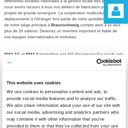
différentes sociétés nationales à la gestion locale des projets et
nous avons recours à tous nos ateliers de fabrication pour les
projets de grande envergure. La coopération multiculturelle et les
déplacements à l'étranger font partie de notre quotidien. L'effectif
de notre siège principal à
Braunschweig
compte ainsi à lui seul
plus de 26 nations. Devenez un membre important et fiable de
nos équipes internationales et motivées.
BMA AG et BMA Automation ont été récompensées par le prix
« Zukunftgeber »
Dorénavant, BMA et BMA Automation peuvent se présenter avec
la distinction de « bâtisseur d’avenir ». Cette récompense est le
résultat d'un audit réalisé par le groupement régional « Allianz für
This website uses cookies
die Region » et l'organisation qui réunit les employeurs de
We use cookies to personalise content and ads, to
Braunschweig. Ce label des employeurs est attribué chaque
provide social media features and to analyse our traffic.
année à différentes entreprises de Braunschweig. Pour recevoir
cette distinction, différentes conditions générales sont vérifiées
We also share information about your use of our site with
dans l'entreprise :
alimentation et santé, possibilités séduisantes
our social media, advertising and analytics partners who
de rémunération, tout ce qui est fait en faveur des familles,
may combine it with other information that you’ve
développement et qualification du personnel, numérique,
provided to them or that they’ve collected from your use