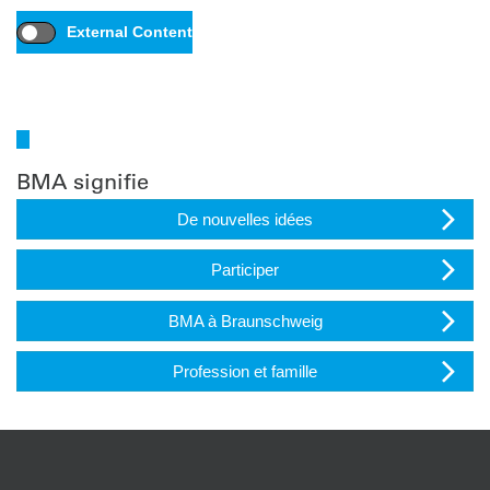
External Content
I agree to external content being displayed to me. This may transmit
personal data to third-party platforms.
More about this in our privacy
policy.
BMA signifie
De nouvelles idées
Participer
BMA à Braunschweig
Profession et famille