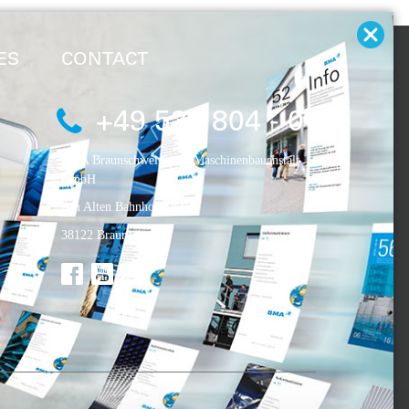
ES
CONTACT
+49 531 804 - 0
BMA Braunschweigische Maschinenbauanstalt
GmbH
Am Alten Bahnhof 5
38122 Braunschweig