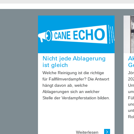
Nicht jede Ablagerung
Ak
ist gleich
G
Welche Reinigung ist die richtige
Jör
für Fallfilmverdampfer? Die Antwort
20
hängt davon ab, welche
Un
Ablagerungen sich an welcher
um
Stelle der Verdampferstation bilden.
Fü
un
un
Rol
Weiterlesen