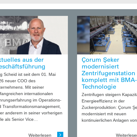
tuelles aus der
Çorum Şeker
eschäftsführung
modernisiert
Zentrifugenstation
g Scheid ist seit dem 01. Mai
komplett mit BMA-
26 neuer COO des
Technologie
ternehmens. Mit seiner
fangreichen internationalen
Zentrifugen steigern Kapazit
hrungserfahrung im Operations-
Energieeffizienz in der
d Transformationsmanagement,
Zuckerproduktion: Çorum Ş
ter anderem in seiner vorherigen
modernisiert mit neuen
le als Senior Vice…
kontinuierlichen Anlagen vo
Weiterlesen
Weiterles